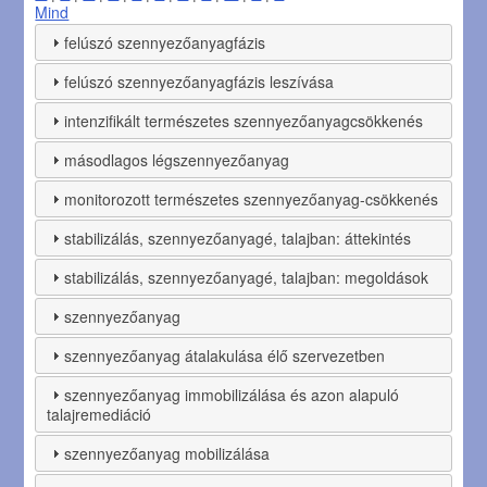
Mind
felúszó szennyezőanyagfázis
felúszó szennyezőanyagfázis leszívása
intenzifikált természetes szennyezőanyagcsökkenés
másodlagos légszennyezőanyag
monitorozott természetes szennyezőanyag-csökkenés
stabilizálás, szennyezőanyagé, talajban: áttekintés
stabilizálás, szennyezőanyagé, talajban: megoldások
szennyezőanyag
szennyezőanyag átalakulása élő szervezetben
szennyezőanyag immobilizálása és azon alapuló
talajremediáció
szennyezőanyag mobilizálása