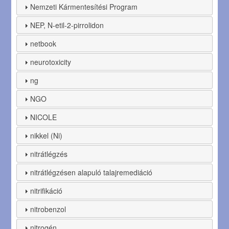
Nemzeti Kármentesítési Program
NEP, N-etil-2-pirrolidon
netbook
neurotoxicity
ng
NGO
NICOLE
nikkel (Ni)
nitrátlégzés
nitrátlégzésen alapuló talajremediáció
nitrifikáció
nitrobenzol
nitrogén