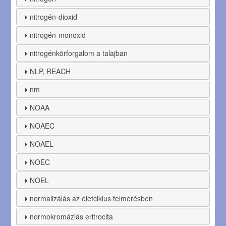
nitrogén-dioxid
nitrogén-monoxid
nitrogénkörforgalom a talajban
NLP, REACH
nm
NOAA
NOAEC
NOAEL
NOEC
NOEL
normalizálás az életciklus felmérésben
normokromáziás eritrocita