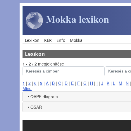
Ugrás a tartalomra
Mokka lexikon
Main navigation
Lexikon
KÉR
Enfo
Mokka
Lexikon
1 - 2 / 2 megjelenítése
1
|
2
|
6
|
9
|
A
|
B
|
C
|
D
|
E
|
F
|
G
|
H
|
I
|
J
|
K
|
L
|
M
|
N
Mind
QAPF diagram
QSAR