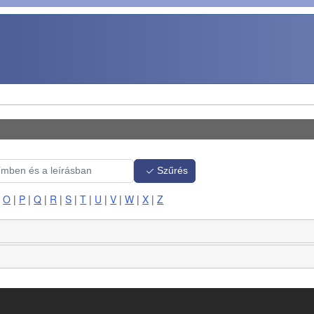
Szűrés
|
O
|
P
|
Q
|
R
|
S
|
T
|
U
|
V
|
W
|
X
|
Z