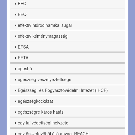
EEC
EEQ
effektív hidrodinamikai sugár
effektív kéménymagasság
EFSA
EFTA
égéshő
egészség veszélyeztettsége
Egészség- és Fogyasztóvédelmi Intézet (IHCP)
egészségkockázat
egészségre káros hatás
egy faj védettségi helyzete
egy összetevőből álló anyag, REACH