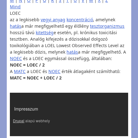
M
|
N
|
O
|
P
|
Q
|
R
|
S
|
T
|
U
|
V
|
W
|
X
|
Z
Mind
LOEC
az a legkisebb
vegyi anyag
koncentráció
, amelynek
hatás
a már megfigyelhető egy élőlény
tesztorganizmus
hosszú távú
kitettség
e esetén, pl. krónikus toxicitási
tesztben. Analóg kifejezés a dózisokkal dolgozó
toxikológiában a LOEL Lowest Observed Effects Level az
a legkisebb dózis, melynek
hatás
a már megfigyelhető. A
NOEC
és a LOEC egymással összefügg, általában:
NOEC = LOEC / 2
A
MATC
a LOEC és
NOEC
érték átlagaként számítható:
MATC = NOEC + LOEC / 2
LÁBLÉC
Impresszum
Drupal
alapú webhely