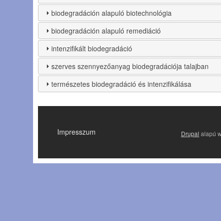
biodegradáción alapuló biotechnológia
biodegradáción alapuló remediáció
intenzifikált biodegradáció
szerves szennyezőanyag biodegradációja talajban
természetes biodegradáció és intenzifikálása
LÁBLÉC
Impresszum
Drupal
alapú 