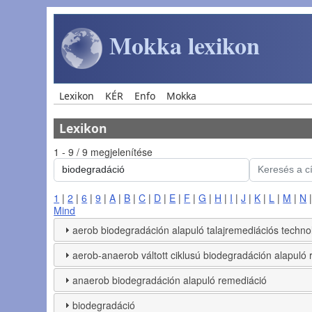
Ugrás a tartalomra
Mokka lexikon
Main navigation
Lexikon
KÉR
Enfo
Mokka
Lexikon
1 - 9 / 9 megjelenítése
1
|
2
|
6
|
9
|
A
|
B
|
C
|
D
|
E
|
F
|
G
|
H
|
I
|
J
|
K
|
L
|
M
|
N
Mind
aerob biodegradáción alapuló talajremediációs techno
aerob-anaerob váltott ciklusú biodegradáción alapuló
anaerob biodegradáción alapuló remediáció
biodegradáció