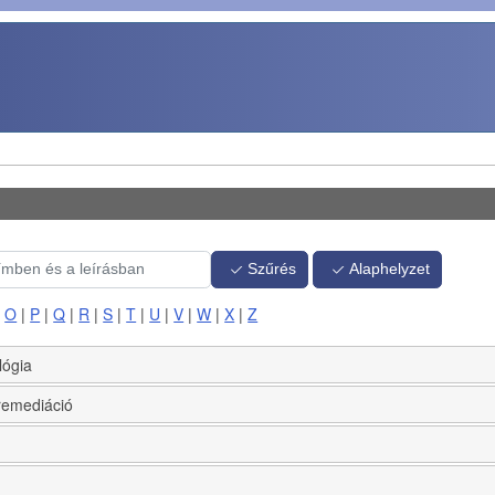
Szűrés
Alaphelyzet
|
O
|
P
|
Q
|
R
|
S
|
T
|
U
|
V
|
W
|
X
|
Z
lógia
 remediáció