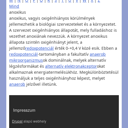
M
|
N
|
O
|
P
|
Q
|
R
|
S
|
T
|
U
|
V
|
W
|
X
|
Z
Mind
anoxikus
anoxikus, vagyis oxigénhiányos körülmények
jellemezhetik a biológiai szervezeteket és a környezetet.
A szervezet oxigénhiányos állapotát, mely fulladáshoz is
vezethet anoxiának nevezzük. A környezet anoxikus
állapota szintén oxigénhiányt jelent, a
jellemző
redoxpotenciál
érték 0-+0,4 V közé esik. Ebben a
redoxpotenciál
-tartományban a fakultatív
anaerob
mikroorganizmus
ok dominálnak, melyek alternatív
légzésformákat és
alternatív elektronakceptor
okat
alkalmaznak energiatermelésükhöz. Megkülönböztetésül
használjuk a teljes oxigénhiányhoz képest, melyet
anaerob
jelzővel illetünk.
LÁBLÉC
Impresszum
Drupal
alapú webhely