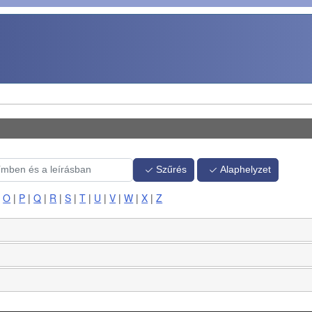
Szűrés
Alaphelyzet
|
O
|
P
|
Q
|
R
|
S
|
T
|
U
|
V
|
W
|
X
|
Z