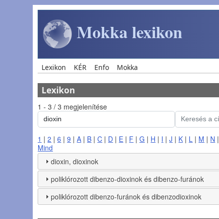
Ugrás a tartalomra
Mokka lexikon
Main navigation
Lexikon
KÉR
Enfo
Mokka
Lexikon
1 - 3 / 3 megjelenítése
1
|
2
|
6
|
9
|
A
|
B
|
C
|
D
|
E
|
F
|
G
|
H
|
I
|
J
|
K
|
L
|
M
|
N
Mind
dioxin, dioxinok
poliklórozott dibenzo-dioxinok és dibenzo-furánok
poliklórozott dibenzo-furánok és dibenzodioxinok