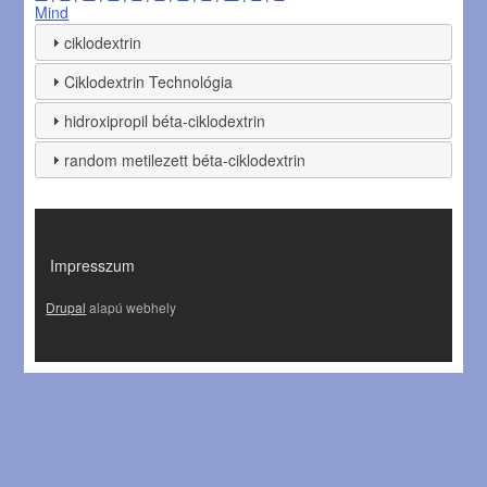
Mind
ciklodextrin
Ciklodextrin Technológia
hidroxipropil béta-ciklodextrin
random metilezett béta-ciklodextrin
LÁBLÉC
Impresszum
Drupal
alapú webhely