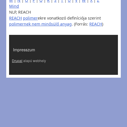
M
|
N
|
O
|
P
|
Q
|
R
|
S
|
T
|
U
|
V
|
W
|
X
|
Z
Mind
NLP, REACH
REACH
polimer
ekre vonatkozó definíciója szerint
polimernek nem minősülő anyag
. (Forrás:
REACH
)
LÁBLÉC
Impresszum
Drupal
alapú webhely