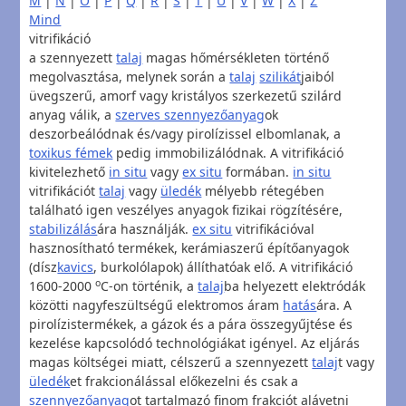
M
|
N
|
O
|
P
|
Q
|
R
|
S
|
T
|
U
|
V
|
W
|
X
|
Z
Mind
vitrifikáció
a szennyezett
talaj
magas hőmérsékleten történő
megolvasztása, melynek során a
talaj
szilikát
jaiból
üvegszerű, amorf vagy kristályos szerkezetű szilárd
anyag válik, a
szerves szennyezőanyag
ok
deszorbeálódnak és/vagy pirolízissel elbomlanak, a
toxikus fémek
pedig immobilizálódnak. A vitrifikáció
kivitelezhető
in situ
vagy
ex situ
formában.
in situ
vitrifikációt
talaj
vagy
üledék
mélyebb rétegében
található igen veszélyes anyagok fizikai rögzítésére,
stabilizálás
ára használják.
ex situ
vitrifikációval
hasznosítható termékek, kerámiaszerű építőanyagok
(dísz
kavics
, burkolólapok) állíthatóak elő. A vitrifikáció
o
1600-2000
C-on történik, a
talaj
ba helyezett elektródák
közötti nagyfeszültségű elektromos áram
hatás
ára. A
pirolízistermékek, a gázok és a pára összegyűjtése és
kezelése kapcsolódó technológiákat igényel. Az eljárás
magas költségei miatt, célszerű a szennyezett
talaj
t vagy
üledék
et frakcionálással előkezelni és csak a
szennyezőanyag
ot tartalmazó finom frakciót alávetni