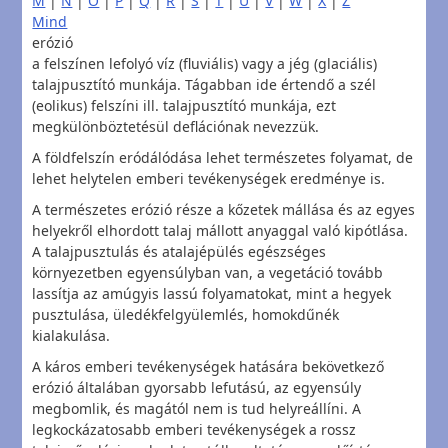
M
|
N
|
O
|
P
|
Q
|
R
|
S
|
T
|
U
|
V
|
W
|
X
|
Z
Mind
erózió
a felszínen lefolyó víz (fluviális) vagy a jég (glaciális)
talajpusztító munkája. Tágabban ide értendő a szél
(eolikus) felszíni ill. talajpusztító munkája, ezt
megkülönböztetésül deflációnak nevezzük.
A földfelszín eródálódása lehet természetes folyamat, de
lehet helytelen emberi tevékenységek eredménye is.
A természetes erózió része a kőzetek mállása és az egyes
helyekről elhordott talaj mállott anyaggal való kipótlása.
A talajpusztulás és atalajépülés egészséges
környezetben egyensúlyban van, a vegetáció tovább
lassítja az amúgyis lassú folyamatokat, mint a hegyek
pusztulása, üledékfelgyülemlés, homokdűnék
kialakulása.
A káros emberi tevékenységek hatására bekövetkező
erózió általában gyorsabb lefutású, az egyensúly
megbomlik, és magától nem is tud helyreállíni. A
legkockázatosabb emberi tevékenységek a rossz