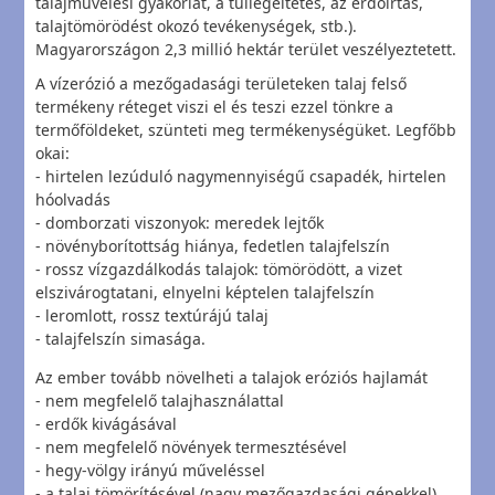
talajművelési gyakorlat, a túllegeltetés, az erdőírtás,
talajtömörödést okozó tevékenységek, stb.).
Magyarországon 2,3 millió hektár terület veszélyeztetett.
A vízerózió a mezőgadasági területeken talaj felső
termékeny réteget viszi el és teszi ezzel tönkre a
termőföldeket, szünteti meg termékenységüket. Legfőbb
okai:
- hirtelen lezúduló nagymennyiségű csapadék, hirtelen
hóolvadás
- domborzati viszonyok: meredek lejtők
- növényborítottság hiánya, fedetlen talajfelszín
- rossz vízgazdálkodás talajok: tömörödött, a vizet
elszivárogtatani, elnyelni képtelen talajfelszín
- leromlott, rossz textúrájú talaj
- talajfelszín simasága.
Az ember tovább növelheti a talajok eróziós hajlamát
- nem megfelelő talajhasználattal
- erdők kivágásával
- nem megfelelő növények termesztésével
- hegy-völgy irányú műveléssel
- a talaj tömörítésével (nagy mezőgazdasági gépekkel)