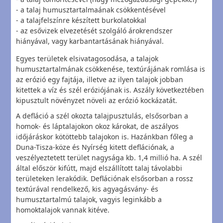
- a talaj humusztartalmaának csökkentésével
- a talajfelszínre készített burkolatokkal
- az esővizek elvezetését szolgáló árokrendszer
hiányával, vagy karbantartásának hiányával.
Egyes területek elsivatagosodása, a talajok
humusztartalmának csökkenése, textúrájának romlása is
az erózió egy fajtája, illetve az ilyen talajok jobban
kitettek a víz és szél eróziójának is. Aszály következtében
kipusztult növényzet növeli az erózió kockázatát.
A defláció a szél okozta talajpusztulás, elsősorban a
homok- és láptalajokon okoz károkat, de aszályos
időjáráskor kötöttebb talajokon is. Hazánkban főleg a
Duna-Tisza-köze és Nyírség kitett deflációnak, a
veszélyeztetett terület nagysága kb. 1,4 millió ha. A szél
által először kifútt, majd elszállított talaj távolabbi
területeken lerakódik. Deflációnak elsősorban a rossz
textúrával rendelkező, kis agyagásvány- és
humusztartalmú talajok, vagyis leginkább a
homoktalajok vannak kitéve.