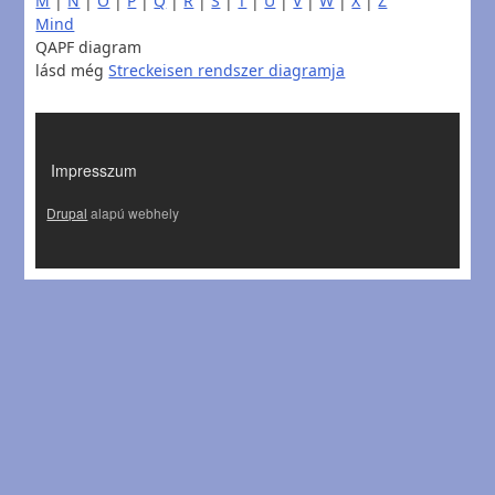
M
|
N
|
O
|
P
|
Q
|
R
|
S
|
T
|
U
|
V
|
W
|
X
|
Z
Mind
QAPF diagram
lásd még
Streckeisen rendszer diagramja
LÁBLÉC
Impresszum
Drupal
alapú webhely