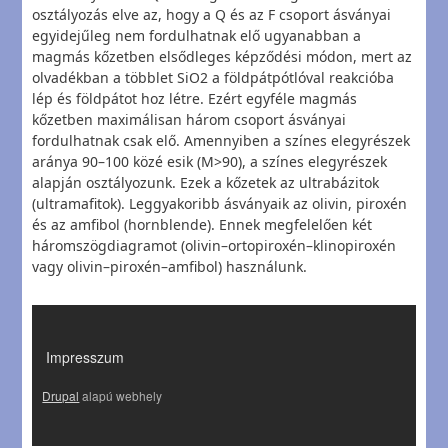
osztályozás elve az, hogy a Q és az F csoport ásványai
egyidejűleg nem fordulhatnak elő ugyanabban a
magmás kőzetben elsődleges képződési módon, mert az
olvadékban a többlet SiO2 a földpátpótlóval reakcióba
lép és földpátot hoz létre. Ezért egyféle magmás
kőzetben maximálisan három csoport ásványai
fordulhatnak csak elő. Amennyiben a színes elegyrészek
aránya 90–100 közé esik (M>90), a színes elegyrészek
alapján osztályozunk. Ezek a kőzetek az ultrabázitok
(ultramafitok). Leggyakoribb ásványaik az olivin, piroxén
és az amfibol (hornblende). Ennek megfelelően két
háromszögdiagramot (olivin–ortopiroxén–klinopiroxén
vagy olivin–piroxén–amfibol) használunk.
LÁBLÉC
Impresszum
Drupal
alapú webhely