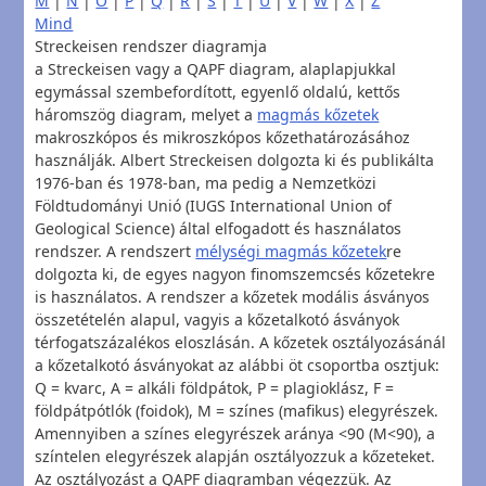
M
|
N
|
O
|
P
|
Q
|
R
|
S
|
T
|
U
|
V
|
W
|
X
|
Z
Mind
Streckeisen rendszer diagramja
a Streckeisen vagy a QAPF diagram, alaplapjukkal
egymással szembefordított, egyenlő oldalú, kettős
háromszög diagram, melyet a
magmás kőzetek
makroszkópos és mikroszkópos kőzethatározásához
használják. Albert Streckeisen dolgozta ki és publikálta
1976-ban és 1978-ban, ma pedig a Nemzetközi
Földtudományi Unió (IUGS International Union of
Geological Science) által elfogadott és használatos
rendszer. A rendszert
mélységi magmás kőzetek
re
dolgozta ki, de egyes nagyon finomszemcsés kőzetekre
is használatos. A rendszer a kőzetek modális ásványos
összetételén alapul, vagyis a kőzetalkotó ásványok
térfogatszázalékos eloszlásán. A kőzetek osztályozásánál
a kőzetalkotó ásványokat az alábbi öt csoportba osztjuk:
Q = kvarc, A = alkáli földpátok, P = plagioklász, F =
földpátpótlók (foidok), M = színes (mafikus) elegyrészek.
Amennyiben a színes elegyrészek aránya <90 (M<90), a
színtelen elegyrészek alapján osztályozzuk a kőzeteket.
Az osztályozást a QAPF diagramban végezzük. Az