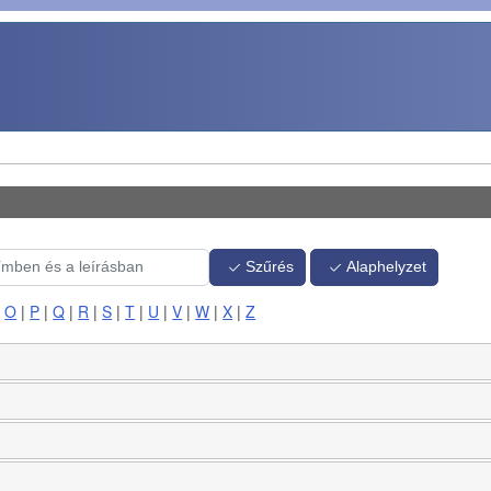
Szűrés
Alaphelyzet
|
O
|
P
|
Q
|
R
|
S
|
T
|
U
|
V
|
W
|
X
|
Z