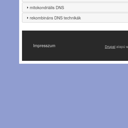
mitokondriális DNS
rekombináns DNS technikák
LÁBLÉC
Impresszum
Drupal
alapú 