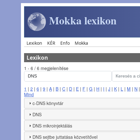
Ugrás a tartalomra
Mokka lexikon
Main navigation
Lexikon
KÉR
Enfo
Mokka
Lexikon
1 - 6 / 6 megjelenítése
1
|
2
|
6
|
9
|
A
|
B
|
C
|
D
|
E
|
F
|
G
|
H
|
I
|
J
|
K
|
L
|
M
|
N
Mind
c-DNS könyvtár
DNS
DNS mikroinjektálás
DNS sejtbe juttatása közvetítővel