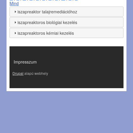
Mind
iszapreaktor talajremediációhoz
iszapreaktoros biológiai kezelés
iszapreaktoros kémiai kezelés
LÁBLÉC
Impresszum
Drupal
alapú webhely