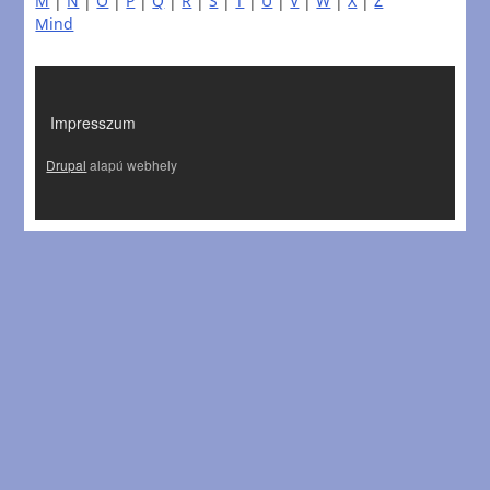
M
|
N
|
O
|
P
|
Q
|
R
|
S
|
T
|
U
|
V
|
W
|
X
|
Z
Mind
LÁBLÉC
Impresszum
Drupal
alapú webhely