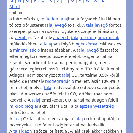
M
|
N
|
O
|
P
|
Q
|
R
|
S
|
T
|
U
|
V
|
W
|
X
|
Z
Mind
soil air
a háromfázisú,
telítetlen talaj
ban a folyadék által ki nem
töltött pórusteret
talajlevegő
tölti ki. A
talajlevegő
fontos
szerepet játszik a növényi gyökerek oxigénellátásában,
az
aerob
és fakultatív
anaerob
talajmikroorganizmusok
működésében, a
talaj
ban folyó bio
geokémia
i ciklusok és
a
mineralizáció
intenzitásában. A
talajlevegő
összetétel
eltér a légköri levegő összetételétől, oxigéntartalma
kisebb, széndioxid-tartalma pedig nagyobb, mert a
gázcsere légkörrel lassú, többnyire diffúzió által limitált.
Átlagos, nem szennyezett
talaj
CO
tartalma 0,5% körüli
2
érték, de intenzív
biodegradáció
mellett, akár 10%-ra is
felmehet, mely a
talaj
nedvességbe oldódva savanyodást
okoz. A növények az 5% feletti CO
értéket már nem
2
kedvelik. A
talaj
emelkedett CO
tartalma átlagon felüli
2
mikrobiológia
i aktivitásra utal, a
talaj
szennyezettség
indikátora is lehet.
A
talaj
O
-tartalma megszabja a
talaj
redox-állapotát, a
2
növények a 10% feletti oxigéntartalmat kedvelik.
A
talajgáz
vízgőzzel telített, 95% alá csak akkor csökken a