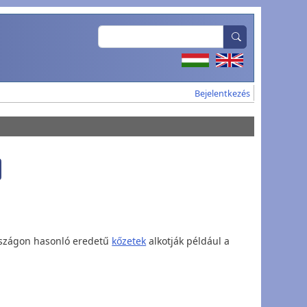
Search
User account
Bejelentkezés
országon hasonló eredetű
kőzetek
alkotják például a