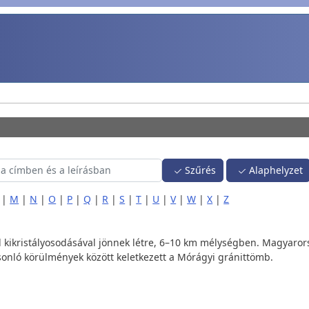
Szűrés
Alaphelyzet
|
M
|
N
|
O
|
P
|
Q
|
R
|
S
|
T
|
U
|
V
|
W
|
X
|
Z
l kikristályosodásával jönnek létre, 6–10 km mélységben. Magyar
asonló körülmények között keletkezett a Mórágyi gránittömb.