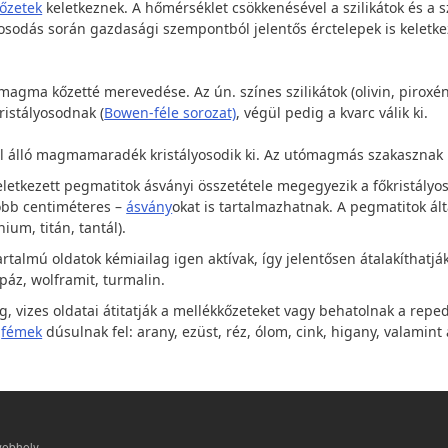
őzetek
keletkeznek. A hőmérséklet csökkenésével a szilikátok és a sz
tályosodás során gazdasági szempontból jelentős érctelepek is keletk
agma kőzetté merevedése. Az ún. színes szilikátok (olivin, piroxéne
istályosodnak (
Bowen-féle sorozat)
, végül pedig a kvarc válik ki.
l álló magmamaradék kristályosodik ki. Az utómagmás szakasznak h
letkezett pegmatitok ásványi összetétele megegyezik a főkristályos
öbb centiméteres –
ásvány
okat is tartalmazhatnak. A pegmatitok á
ium, titán, tantál).
talmú oldatok kémiailag igen aktívak, így jelentősen átalakíthatj
topáz, wolframit, turmalin.
g, vizes oldatai átitatják a mellékkőzeteket vagy behatolnak a rep
a
fémek
dúsulnak fel: arany, ezüst, réz, ólom, cink, higany, valamin
webhely