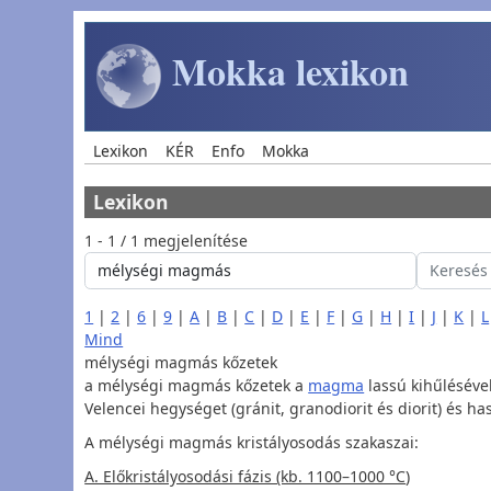
Ugrás a tartalomra
Mokka lexikon
Main navigation
Lexikon
KÉR
Enfo
Mokka
Lexikon
1 - 1 / 1 megjelenítése
1
|
2
|
6
|
9
|
A
|
B
|
C
|
D
|
E
|
F
|
G
|
H
|
I
|
J
|
K
|
L
Mind
mélységi magmás kőzetek
a mélységi magmás kőzetek a
magma
lassú kihűléséve
Velencei hegységet (gránit, granodiorit és diorit) és h
A mélységi magmás kristályosodás szakaszai:
A. Előkristályosodási fázis (kb. 1100–1000 °C
)