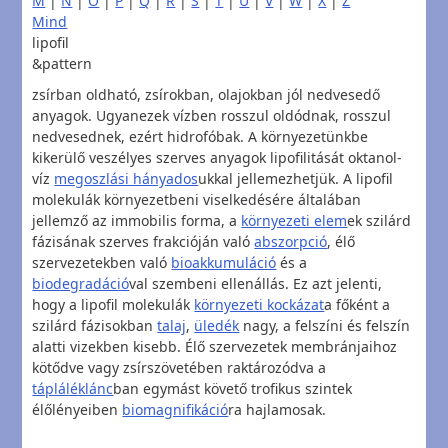
M
|
N
|
O
|
P
|
Q
|
R
|
S
|
T
|
U
|
V
|
W
|
X
|
Z
Mind
lipofil
&pattern
zsírban oldható, zsírokban, olajokban jól nedvesedő
anyagok. Ugyanezek vízben rosszul oldódnak, rosszul
nedvesednek, ezért hidrofóbak. A környezetünkbe
kikerülő veszélyes szerves anyagok lipofilitását oktanol-
víz
megoszlási hányados
ukkal jellemezhetjük. A lipofil
molekulák környezetbeni viselkedésére általában
jellemző az immobilis forma, a
környezeti elem
ek szilárd
fázisának szerves frakcióján való
abszorpció
, élő
szervezetekben való
bioakkumuláció
és a
biodegradáció
val szembeni ellenállás. Ez azt jelenti,
hogy a lipofil molekulák
környezeti kockázat
a főként a
szilárd fázisokban
talaj
,
üledék
nagy, a felszíni és felszín
alatti vizekben kisebb. Élő szervezetek membránjaihoz
kötődve vagy zsírszövetében raktározódva a
tápláléklánc
ban egymást követő trofikus szintek
élőlényeiben
biomagnifikáció
ra hajlamosak.