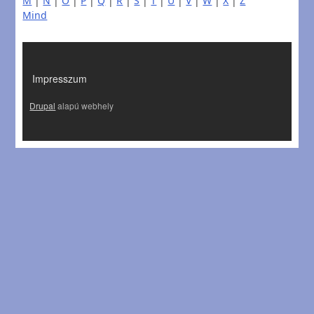
M
|
N
|
O
|
P
|
Q
|
R
|
S
|
T
|
U
|
V
|
W
|
X
|
Z
Mind
LÁBLÉC
Impresszum
Drupal
alapú webhely